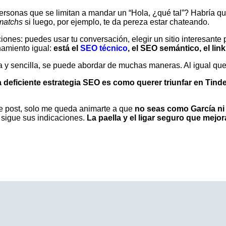
personas que se limitan a mandar un “Hola, ¿qué tal”? Habría q
matchs
si luego, por ejemplo, te da pereza estar chateando.
es: puedes usar tu conversación, elegir un sitio interesante par
namiento igual:
está el
SEO técnico
, el SEO semántico, el li
ra y sencilla, se puede abordar de muchas maneras. Al igual que
 deficiente estrategia SEO es
como querer triunfar en Tinde
e post, solo me queda animarte a que
no seas como García n
y sigue sus indicaciones.
La paella y el ligar seguro que mejor