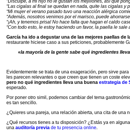
“Disculpe, a mi hijo no le gustan los mejillones, así que pon
“Las cigalas al final se quedan en nada, quite las cigalas 
“Mi mujer el verano pasado tuvo una reacción alérgica comi
“Además, nosotros venimos por el marisco, puede ahorrarse l
“¡Ah, y tenemos prisa! No hace falta que hagan el caldo caser
“Con todo esto, le estoy haciendo un favor, la paella le sale
García ha ido a degustar una de las mejores paellas de l
restaurante hiciese caso a sus peticiones, probablemente Ga
«
la mayoría de la gente sabe qué ingredientes llev
Evidentemente se trata de una exageración, pero sirve para 
les parecen relevantes o que creen que tienen un coste ele
pero no qué ingredientes lleva una buena
estrategia de
esperado.
Por poner otro simil, podemos cambiar del tema gastronómico
es tan sencillo.
¿Quieres una pareja, una relación abierta, una cita de una
¿Qué recursos tienes a tu disposición? ¿Estás ya en alguna ap
una
auditoría previa
de tu presencia online
.