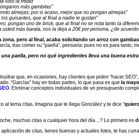
ga solo la mitad”
y pónganos más gambitas”
endo almejas; por si acaso, mejor que no pongan almejas”
os guisantes, que al final a nadie le gustan”
o, pongan uno de brick, que al final no se nota tanto la diferen
 a usted más barata, nos la deja a 20€ por persona, ¿de acuerdo?
a zona, pero al final, acaba solicitando un arroz con gambas
rcía, tras comer su “paella”, pensaría: pues no es para tanto, 
a una paella, pero no qué ingredientes lleva una buena estr
ilustrar que, en ocasiones, hay clientes que piden “hacer SEO”
vado. “Garcías” hay en todas partes, lo que pasa es que
la mayo
 SEO
. Eliminar conceptos individuales de un presupuesto complet
 al tema citas. Imagina que te llega González y te dice “
quier
 noche, muchas citas a cualquier hora del día…? Lo primero es
d
licación de citas, tienes buenas y actuales fotos, te has currad